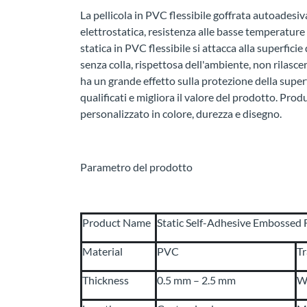
La pellicola in PVC flessibile goffrata autoadesiva
elettrostatica, resistenza alle basse temperature 
statica in PVC flessibile si attacca alla superficie
senza colla, rispettosa dell'ambiente, non rilasce
ha un grande effetto sulla protezione della super
qualificati e migliora il valore del prodotto. Pro
personalizzato in colore, durezza e disegno.
Parametro del prodotto
Product Name
Static Self-Adhesive Embossed 
Material
PVC
T
Thickness
0.5 mm – 2.5 mm
W