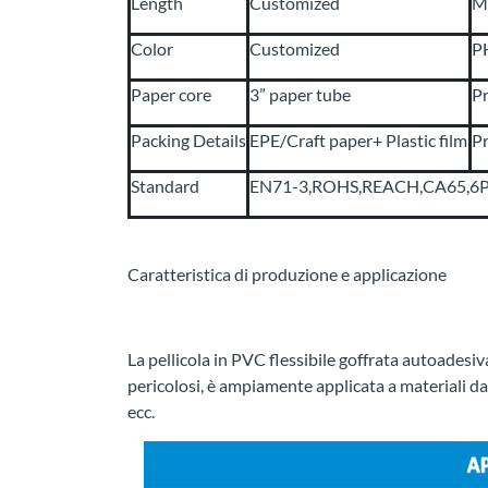
Length
Customized
M
Color
Customized
P
Paper core
3” paper tube
Pr
Packing Details
EPE/Craft paper+ Plastic film
Pr
Standard
EN71-3,ROHS,REACH,CA65,6P/1
Caratteristica di produzione e applicazione
La pellicola in PVC flessibile goffrata autoadesiva 
pericolosi, è ampiamente applicata a materiali d
ecc.