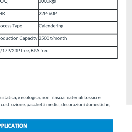
OQ
3000kgs
HR
22P-60P
ocess Type
Calendering
oduction Capacity
2500 t/month
7P/23P free, BPA free
statica, è ecologica, non rilascia materiali tossici e
a costruzione, pacchetti medici, decorazioni domestiche,