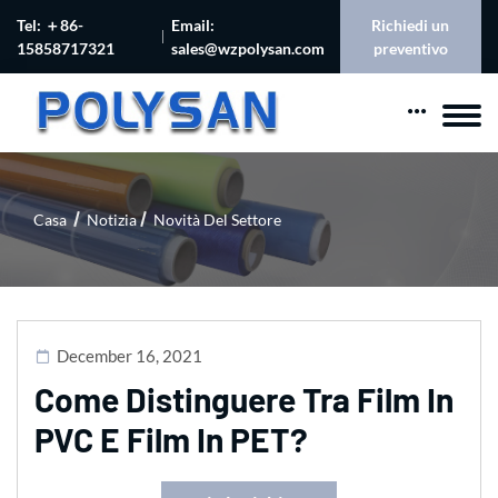
Tel: ＋86-
Email:
Richiedi un
15858717321
sales@wzpolysan.com
preventivo
Casa
Notizia
Novità Del Settore
December 16, 2021
Come Distinguere Tra Film In
PVC E Film In PET?