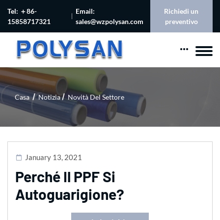
Tel: ＋86-
Email:
Richiedi un
15858717321
sales@wzpolysan.com
preventivo
Casa
Notizia
Novità Del Settore
January 13, 2021
Perché Il PPF Si
Autoguarigione?