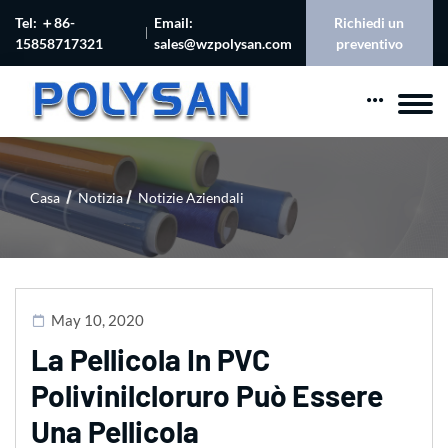
Tel: ＋86-
Email:
Richiedi un
15858717321
sales@wzpolysan.com
preventivo
Casa
Notizia
Notizie Aziendali
May 10, 2020
La Pellicola In PVC
Polivinilcloruro Può Essere
Una Pellicola