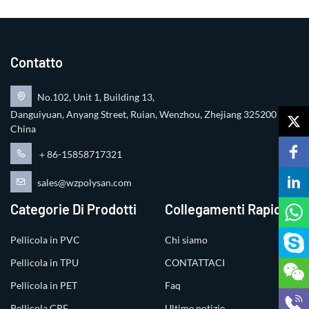
Contatto
No.102, Unit 1, Building 13,
Danguiyuan, Anyang Street, Ruian, Wenzhou, Zhejiang 325200
China
＋86-15858717321
sales@wzpolysan.com
Categorie Di Prodotti
Collegamenti Rapidi
Pellicola in PVC
Chi siamo
Pellicola in TPU
CONTATTACI
Pellicola in PET
Faq
Pellicola CPE
Ultime notizie