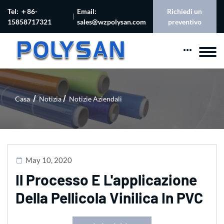
Tel: ＋86-
Email:
Richiedi un
15858717321
sales@wzpolysan.com
preventivo
Casa
Notizia
Notizie Aziendali
May 10, 2020
Il Processo E L'applicazione
Della Pellicola Vinilica In PVC