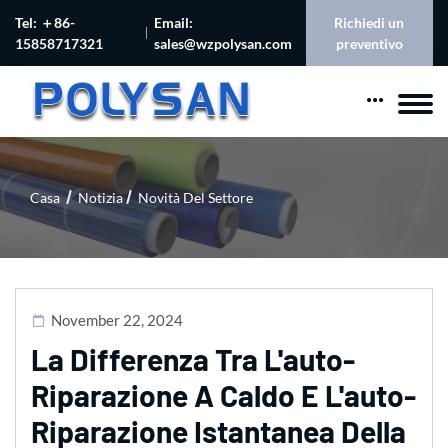
Tel: ＋86-
Email:
Richiedi un
15858717321
sales@wzpolysan.com
preventivo
Casa
Notizia
Novità Del Settore
November 22, 2024
La Differenza Tra L'auto-
Riparazione A Caldo E L'auto-
Riparazione Istantanea Della