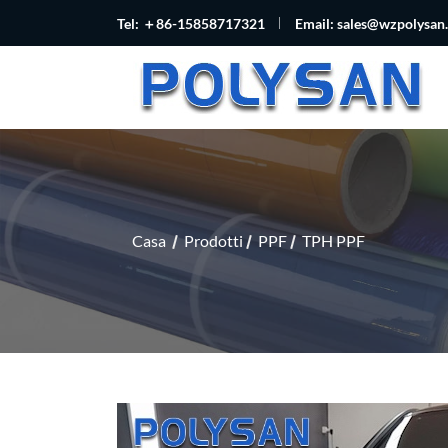
Tel: ＋86-15858717321
Email:
sales@wzpolysan
Casa
Prodotti
PPF
TPH PPF