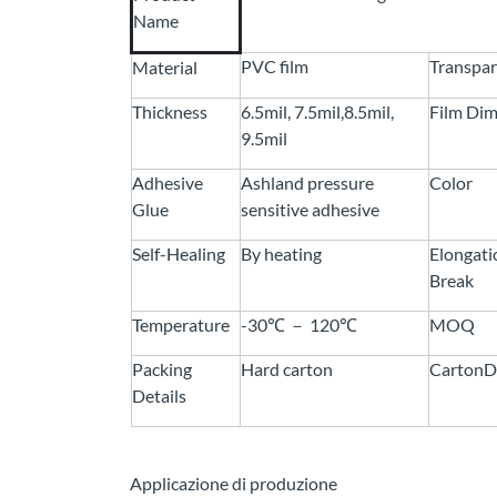
Name
PVC film
Transpa
Material
Thickness
6.5mil, 7.5mil,8.5mil,
Film Di
9.5mil
Adhesive
Ashland pressure
Color
Glue
sensitive adhesive
Self-Healing
By heating
Elongati
Break
Temperature
-30℃ － 120℃
MOQ
Packing
Hard carton
CartonD
Details
Applicazione di produzione