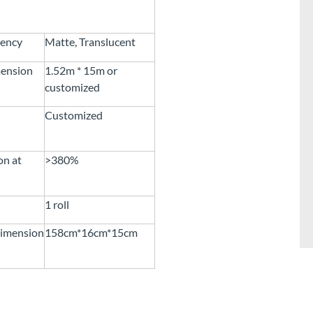
rency
Matte, Translucent
mension
1.52m * 15m or
customized
Customized
on at
>380%
1 roll
imension
158cm*16cm*15cm