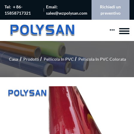
Tel: ＋86-
Email:
Richiedi un
15858717321
sales@wzpolysan.com
preventivo
Casa
Prodotti
Pellicola In PVC
Pellicola In PVC Colorata