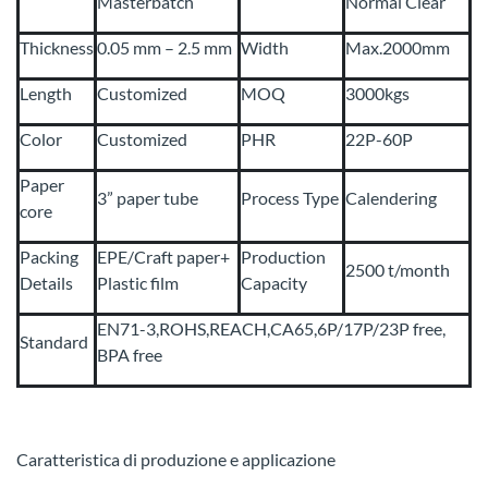
Masterbatch
Normal Clear
Thickness
0.05 mm – 2.5 mm
Width
Max.2000mm
Length
Customized
MOQ
3000kgs
Color
Customized
PHR
22P-60P
Paper
3” paper tube
Process Type
Calendering
core
Packing
EPE/Craft paper+
Production
2500 t/month
Details
Plastic film
Capacity
EN71-3,ROHS,REACH,CA65,6P/17P/23P free,
Standard
BPA free
Caratteristica di produzione e applicazione