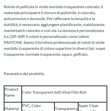
Rotolo di pellicola in vinile morbido trasparente colorato, il
materiale principale è il cloruro di polivinile, è colorato,
anticorrosivo e durevole. Per rafforzare la tenacità e la
duttilità, è necessario aggiungere plastificante, stabilizzante,
masterbatch colorato e così via. La durezza è personalizzata
tra 22P-60P, il colore è personalizzato come colore
PANTONE. Siamo il fornitore professionale di rotoli di vinile
morbido trasparente di colore superiore in diversi tipi: super
trasparente, normale trasparente, opaco, goffrato.
Parametro del prodotto
Product
Color Transparent Soft Vinyl Film Roll
Name
PVC, Color
Super Clear,
Material
Transparency