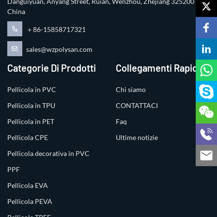
Danguiyuan, Anyang Street, Ruian, Wenzhou, Zhejiang 325200
China
＋86-15858717321
sales@wzpolysan.com
Categorie Di Prodotti
Collegamenti Rapidi
Pellicola in PVC
Chi siamo
Pellicola in TPU
CONTATTACI
Pellicola in PET
Faq
Pellicola CPE
Ultime notizie
Pellicola decorativa in PVC
PPF
Pellicola EVA
Pellicola PEVA