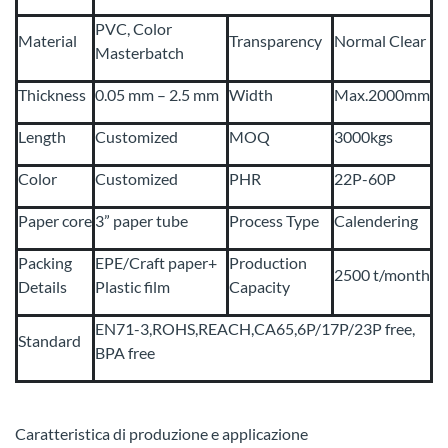
PVC, Color
Material
Transparency
Normal Clear
Masterbatch
Thickness
0.05 mm – 2.5 mm
Width
Max.2000mm
Length
Customized
MOQ
3000kgs
Color
Customized
PHR
22P-60P
Paper core
3” paper tube
Process Type
Calendering
Packing
EPE/Craft paper+
Production
2500 t/month
Details
Plastic film
Capacity
EN71-3,ROHS,REACH,CA65,6P/17P/23P free,
Standard
BPA free
Caratteristica di produzione e applicazione