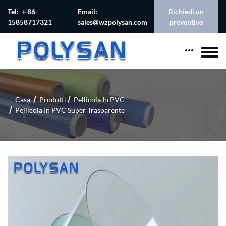
Tel: ＋86-
Email:
Richiedi un
15858717321
sales@wzpolysan.com
preventivo
Casa
Prodotti
Pellicola In PVC
Pellicola In PVC Super Trasparente