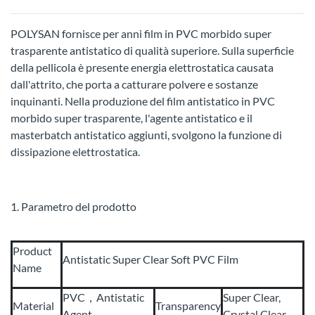
POLYSAN fornisce per anni film in PVC morbido super
trasparente antistatico di qualità superiore. Sulla superficie
della pellicola è presente energia elettrostatica causata
dall'attrito, che porta a catturare polvere e sostanze
inquinanti. Nella produzione del film antistatico in PVC
morbido super trasparente, l'agente antistatico e il
masterbatch antistatico aggiunti, svolgono la funzione di
dissipazione elettrostatica.
1. Parametro del prodotto
Product
Antistatic Super Clear Soft PVC Film
Name
PVC，Antistatic
Super Clear,
Material
Transparency
Agent
Crystal Clear