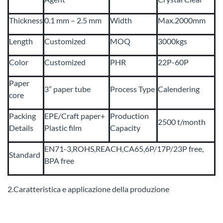
Thickness
0.1 mm – 2.5 mm
Width
Max.2000mm
Length
Customized
MOQ
3000kgs
Color
Customized
PHR
22P-60P
Paper
3” paper tube
Process Type
Calendering
core
Packing
EPE/Craft paper+
Production
2500 t/month
Details
Plastic film
Capacity
EN71-3,ROHS,REACH,CA65,6P/17P/23P free,
Standard
BPA free
2.Caratteristica e applicazione della produzione