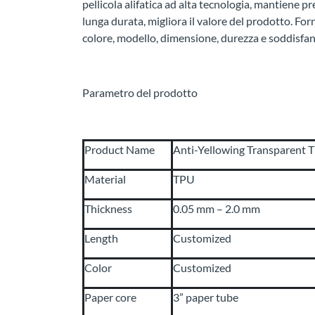
pellicola alifatica ad alta tecnologia, mantiene pr
lunga durata, migliora il valore del prodotto. For
colore, modello, dimensione, durezza e soddisfan
Parametro del prodotto
Product Name
Anti-Yellowing Transparent 
Material
TPU
Thickness
0.05 mm – 2.0 mm
Length
Customized
Color
Customized
Paper core
3” paper tube