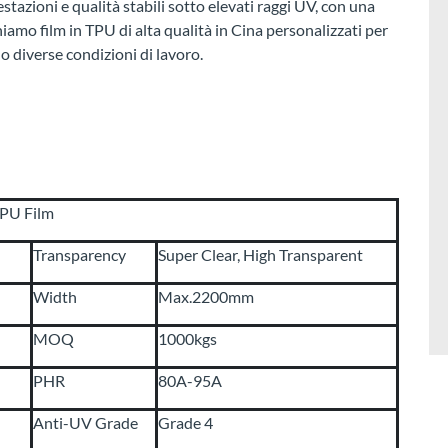
estazioni e qualità stabili sotto elevati raggi UV, con una
niamo film in TPU di alta qualità in Cina personalizzati per
o diverse condizioni di lavoro.
TPU Film
Transparency
Super Clear, High Transparent
Width
Max.2200mm
MOQ
1000kgs
PHR
80A-95A
Anti-UV Grade
Grade 4