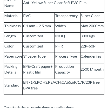
Anti-Yellow Super Clear Soft PVC Film
Name
Material
PVC
Transparency
Super Clear
Thickness
0.1 mm – 2.5 mm
Width
Max.2000mm
Length
Customized
MOQ
3000kgs
Color
Customized
PHR
22P-60P
Paper core
3” paper tube
Process Type
Calendering
Packing
EPE/Craft paper+
Production
2500 t/month
Details
Plastic film
Capacity
EN71-3,ROHS,REACH,CA65,6P/17P/23P free,
Standard
BPA free
Caratteristica di produzione e applicazione