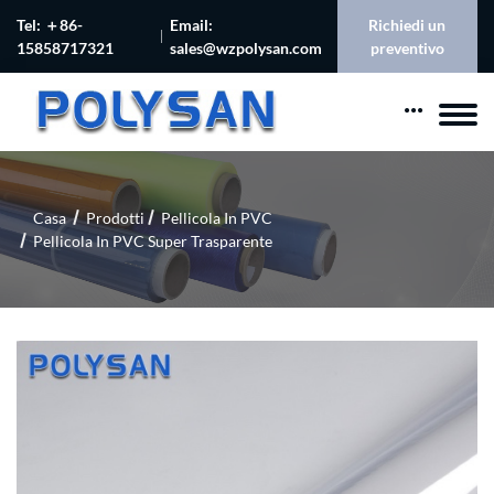
Tel: ＋86-
Email:
Richiedi un
15858717321
sales@wzpolysan.com
preventivo
Casa
Prodotti
Pellicola In PVC
Pellicola In PVC Super Trasparente