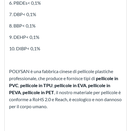
6. PBDEs< 0,1%
7. DBP< 0,1%
8. BBP< 0,1%
9. DEHP< 0,1%
10. DIBP< 0,1%
POLYSAN è una fabbrica cinese di pellicole plastiche
professionale, che produce e fornisce tipi di
pellicole in
PVC
,
pellicole in TPU
,
pellicole in EVA
,
pellicole in
PEVA
,
pellicole in PET
, il nostro materiale per pellicole è
conforme a RoHS 2.0 e Reach, è ecologico e non dannoso
per il corpo umano.