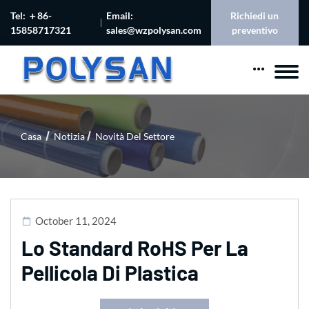
Tel: ＋86-
Email:
Richiedi un
15858717321
sales@wzpolysan.com
preventivo
Casa
Notizia
Novità Del Settore
October 11, 2024
Lo Standard RoHS Per La
Pellicola Di Plastica